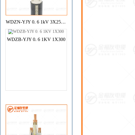
WDZN-YJY 0. 6 1kV 3X25+2X16
WDZB-YJY 0. 6 1KV 1X300