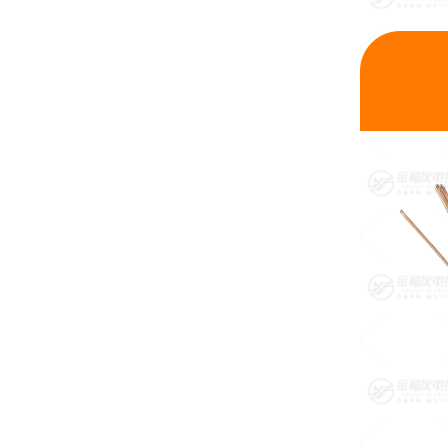
yy易游体育:VV 3X10+2X6