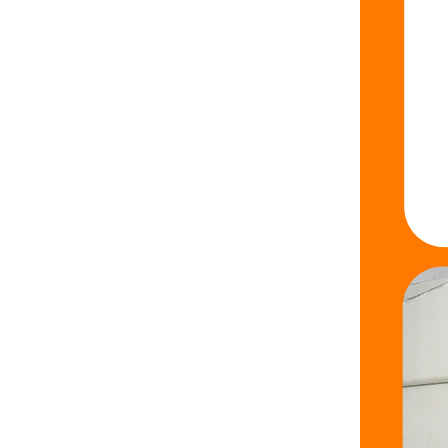
yy易游体育:钢芯铝绞线JL-G1A 400-35
钢芯铝绞线JL-G1A 300-25