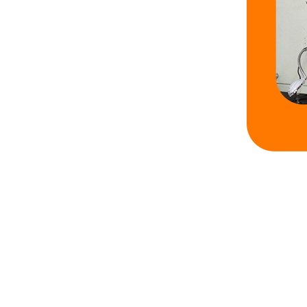
yy易游体育:钢芯铝绞线JL-G1A 185-30