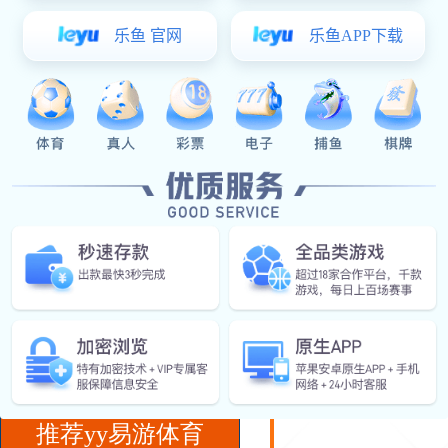
低压电缆
中压电缆
架空电缆
yy易游体育:ZC-YJV 3X6
电线类/工业用线
咨询热线
400-965-1985
推荐yy易游体育
ZC-YJV 1X185