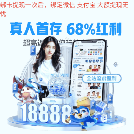
yy易游体育
yy易游
home
ZC-YJV22 8.7 15KV 3X120 中压铠装铜芯电缆