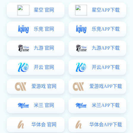
yy易游体育:YJV22 0.6 1kV 3X70+1X35
热门关键词：
特种电缆
矿用电缆
阻燃电缆
低烟无卤电线电缆
您的位置：
yy易游体育
>
yy易游体育: yy易游体育频道
>
yy易游体
yy易游体育 yy易游体
特种电缆
育中心
yy易游体育:YJV 0.6 1KV 5X10
橡套电缆