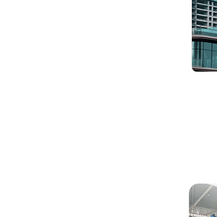
RVV 300 500V 3X6+1X4
RV 300