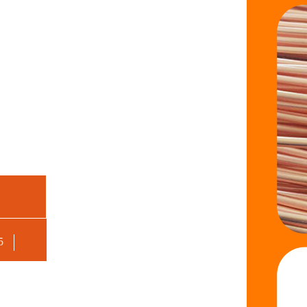
BS3-JKLYJ 2X16
5
yy易游体育:钢芯铝绞线JL-G1A 630-55