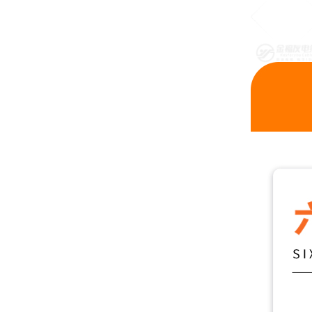
KVV-24芯
KVV 450 750V 37X1.0