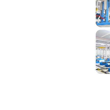
‌TRVV 300 500V 3X2.5
RVV护套软线50芯