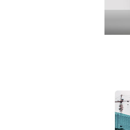
yy易游体育:RVV白护套 5X1.5
yy易游体育:RVVP 10X0.75