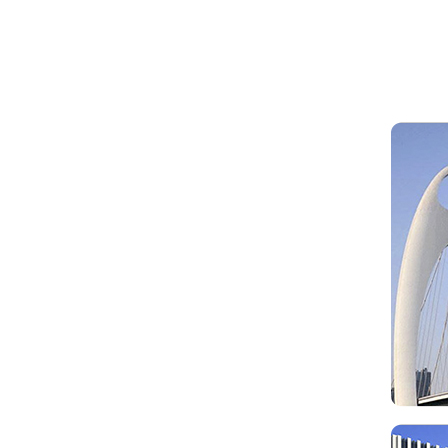
RVVB
yy易游体育:MYPT 1.9-3.3KV 3X35+3X16-3