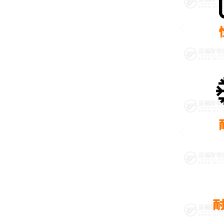
yy易游体育:‌WDZN-YJYRP 2X1.5
ZC-KVVP 6X1