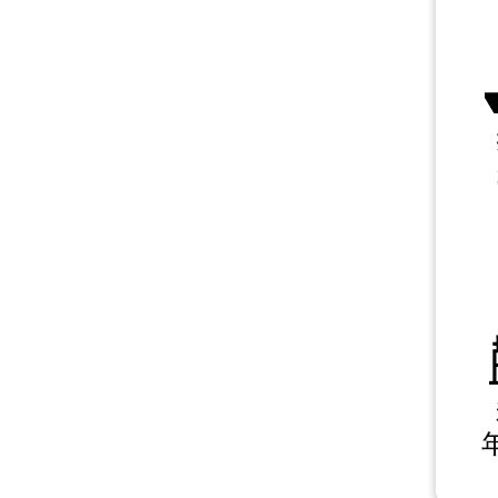
yy易游体育:JL-G1A 70-8