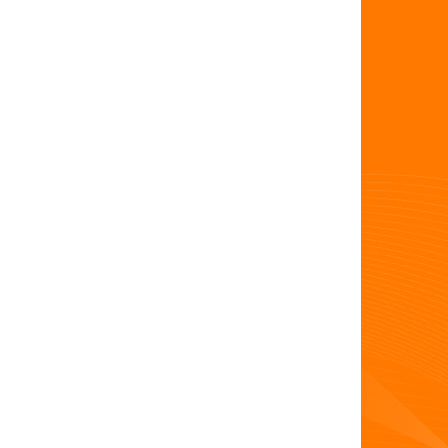
yy易游体育:WDZA-KYJY 450 750V 7X1
NH-KVV 7X1.5