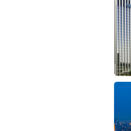
yy易游体育:MYP 0.38-0.66KV 3X16+1X16