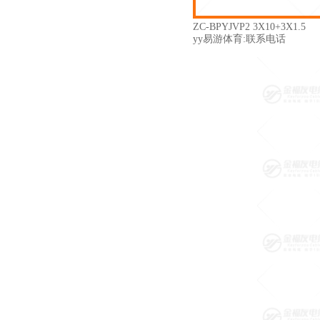
ZC-BPYJVP2 3X10+3X1.5
yy易游体育:
联系电话
yy易游体育:WDZC-YJ(F)E 0.6 1kV 4X50+1X25
yy易游体育:VV 0.6 1kv 2X16