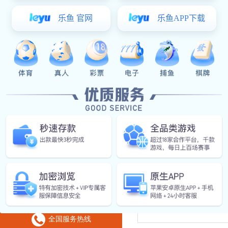
低压电缆
中压电缆
架空电缆
电线类/工业用线
yy易游体育:RVB 300 
【详情】
RYJY
【详情】
全国服务热线