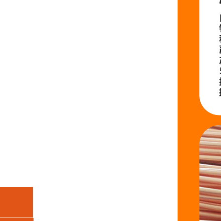
yy易游体育:BS3-JKLYJ 2X16
yy易游体育:钢芯铝绞线JL-G1A 630-55