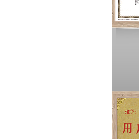
yy易游体育:RVV 300 500V 4X6