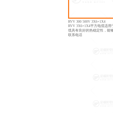
RVV 300 500V 3X6+1X4
‌RVV 3X6+1X4平方
缆具有良好的热稳定性，能
联系电话
yy易游体育:WDZC-YJ(F)E 0.6 1kV 4X50+1X25
yy易游体育:VV 0.6 1kv 2X16