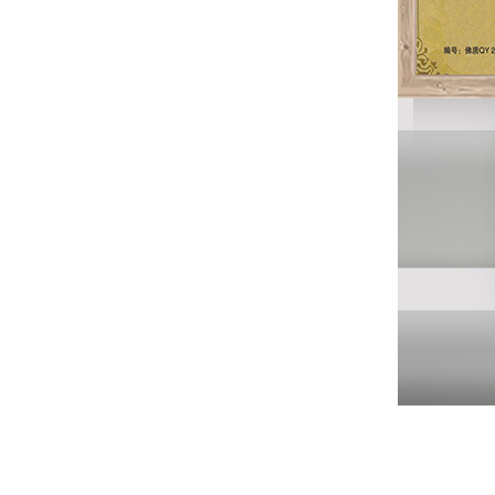
yy易游体育:RVV白护套 5X1.5
yy易游体育:RVVP 10X0.75