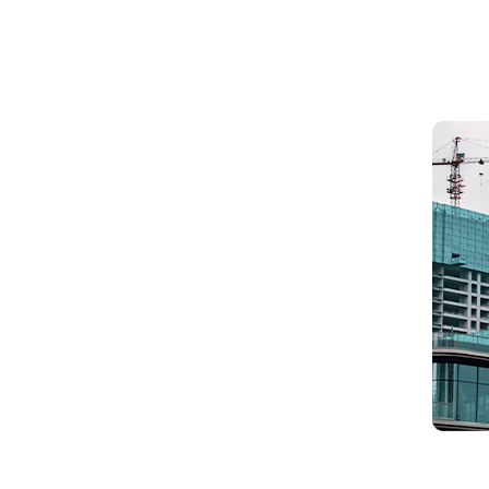
RVV 300 500V 3X6+1X4
RV 300