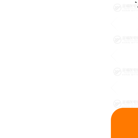
KVV-24芯
yy易游体育:KVV 450 750V 37X1.0