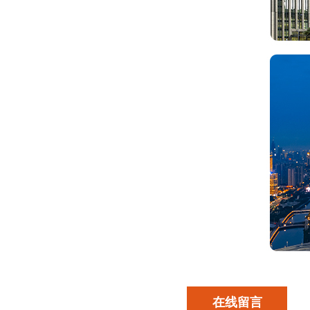
yy易游体育:MCP 1.9-3.3KV 3X35+1X16+4X4
yy易游体育:RVVP 2X1.5
在线留言