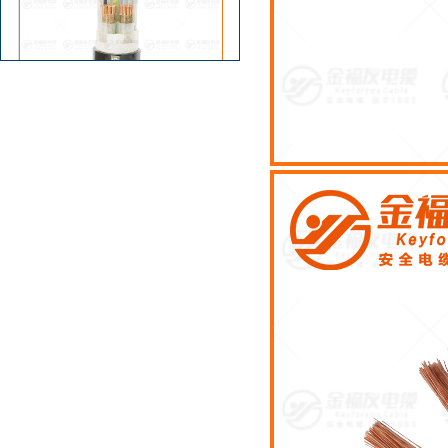
WDZBN-YJY 0. 6 1kV 3X70+2X35
yy易游体育:ZC-YJV 0. 6 1kV 3X120+1X70