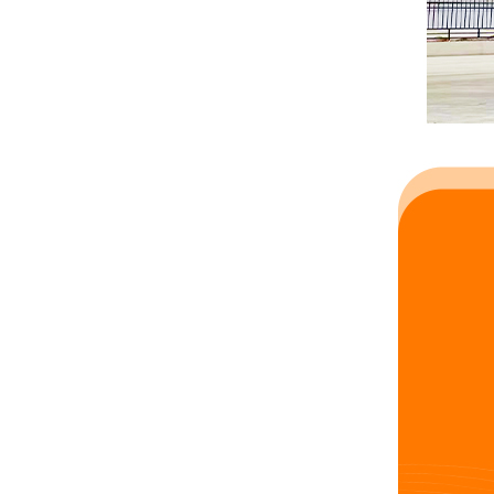
yy易游体育:WDZA-KYJY 450 750V 7X1
yy易游体育:NH-KVV 7X1.5