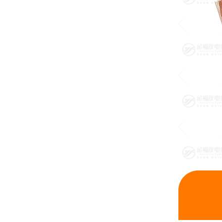
yy易游体育:NH-VV22 0. 6 1k V 3X185+1X95
NH-VV 0. 6 1kV 4X50+1X25