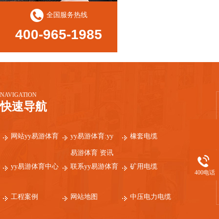
全国服务热线
400-965-1985
NAVIGATION
快速导航
网站yy易游体育
yy易游体育:yy
橡套电缆
易游体育 资讯
yy易游体育中心
联系yy易游体育
矿用电缆
400电话
工程案例
网站地图
中压电力电缆