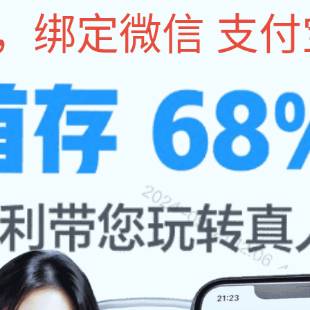
yy易游体育: yy易游体育
yy易游体育中心
yy易游体育: 工程
home
product
case
yy易游体育: 联系yy易游体育
contact