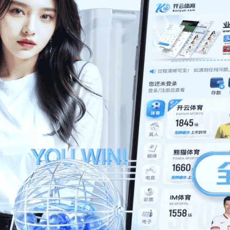
电线电缆
耐高温电缆
>
特种电缆
>
轨道交通用直流牵引电力电缆
用直流牵引电力电缆