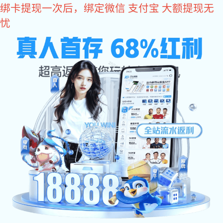
yy易游体育
yy易游
home
yy易游