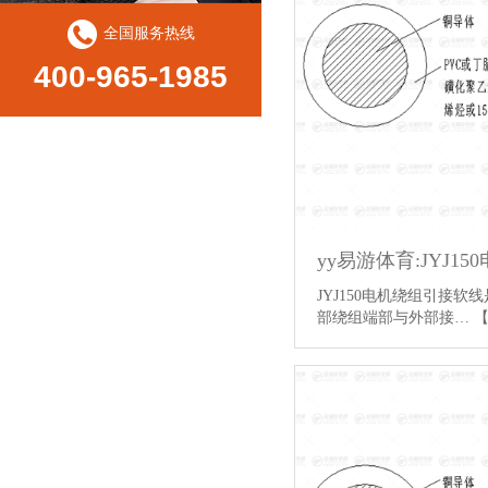
全国服务热线
400-965-1985
JYJ150电机绕组引接软
部绕组端部与外部接…