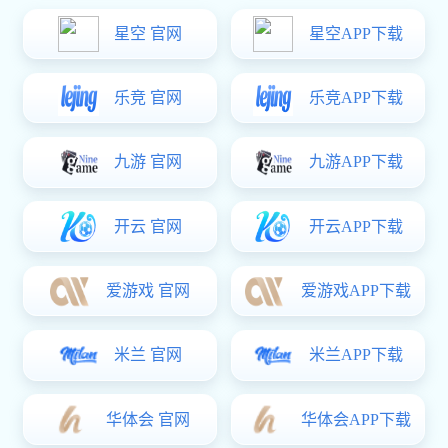
热门关键词：
特种电缆生产
yy易游体育:柔性防火电缆的型号
家装
您的位置：
yy易游体育
>
yy易游体育: yy易游体育 资讯
>
yy易游
架空线为什
来源：
发布日期： 2024.11.05