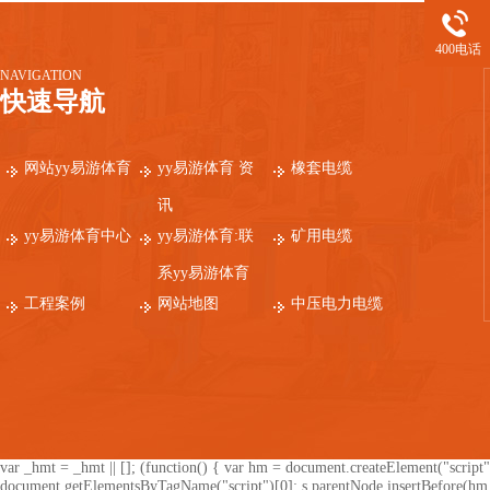
400电话
NAVIGATION
快速导航
网站yy易游体育
yy易游体育 资
橡套电缆
讯
yy易游体育中心
yy易游体育:联
矿用电缆
系yy易游体育
工程案例
网站地图
中压电力电缆
var _hmt = _hmt || []; (function() { var hm = document.createElement("scrip
document.getElementsByTagName("script")[0]; s.parentNode.insertBefore(hm, 