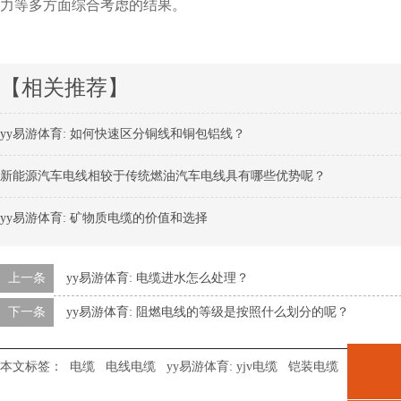
力等多方面综合考虑的结果。
【相关推荐】
yy易游体育:
如何快速区分铜线和铜包铝线？
新能源汽车电线相较于传统燃油汽车电线具有哪些优势呢？
yy易游体育:
矿物质电缆的价值和选择
上一条
yy易游体育: 电缆进水怎么处理？
下一条
yy易游体育: 阻燃电线的等级是按照什么划分的呢？
本文标签：
电缆
电线电缆
yy易游体育: yjv电缆
铠装电缆
电缆厂家